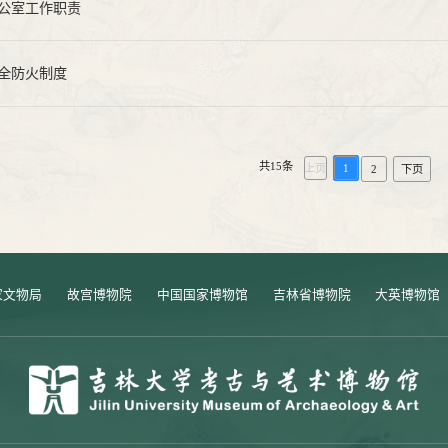
公室工作职责
全防火制度
共15条
上页
1
2
下页
家文物局
故宫博物院
中国国家博物馆
吉林省博物院
大英博物馆