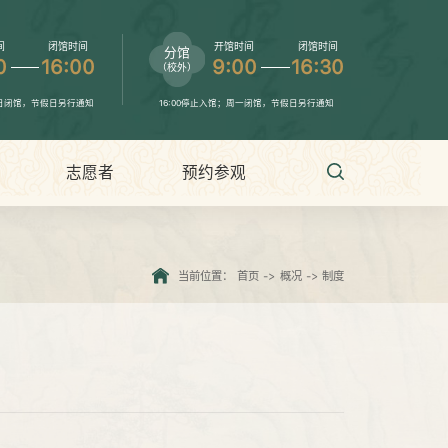
间
闭馆时间
开馆时间
闭馆时间
分馆
0
16:00
9:00
16:30
（校外）
、日闭馆，节假日另行通知
16:00停止入馆；周一闭馆，节假日另行通知
志愿者
预约参观
当前位置：
首页
->
概况
->
制度