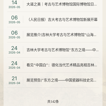
14
大道之美｜考古与艺术博物馆国际博物馆日美学主题活动即将开启
2026-05
06
（人民日报）吉大考古与艺术博物馆新展开幕
2026-05
06
展览推介|吉林大学考古与艺术博物馆“山海爵—吉林大学考古与艺术博物馆青铜展”
2026-05
24
吉林大学考古与艺术博物馆“东方之境——中国瓷器科技史见闻录”新展开幕
2026-04
24
看见“中国白”：德化当代艺术精品亮相吉林大学
2026-04
21
展览预告|“东方之境——中国瓷器科技史见闻录”邀您登舱起航！
2026-04
共142条