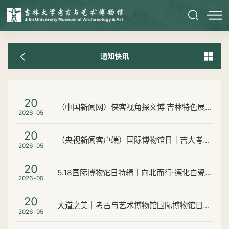
通知快讯
20
（中国新闻网）侠客视角探文博 吉林特色展览解锁古韵风华
2026-05
20
（央视新闻客户端）国际博物馆日丨吉大考古与艺术博物馆“国色天工”展 沉浸式...
2026-05
20
5.18国际博物馆日特辑｜向北而行·德化白瓷走进吉林大学
2026-05
20
大道之美｜考古与艺术博物馆国际博物馆日美学主题活动圆满收官
2026-05