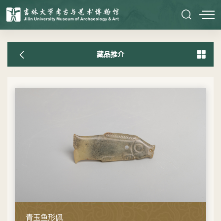
藏品推介
青玉鱼形佩