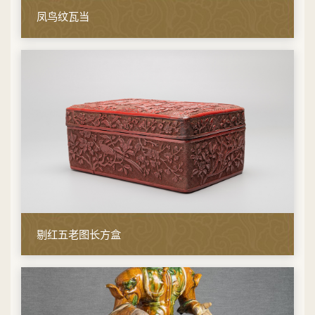
凤鸟纹瓦当
剔红五老图长方盒