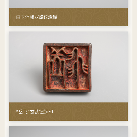
白玉浮雕双螭纹瓏璏
“岳飞”玄武钮铜印