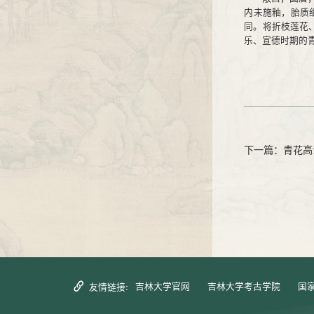
内未施釉，胎质
同。将折枝莲花
乐、宣德时期的
下一篇：青花高
吉林大学官网
吉林大学考古学院
国
友情链接: