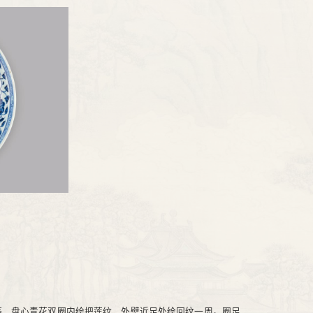
等，盘心青花双圈内绘把莲纹、外壁近足处绘回纹一周。圈足