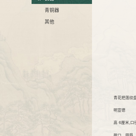
青铜器
其他
青花把莲纹
明宣德
高 6厘米,口径
敞口，圆唇