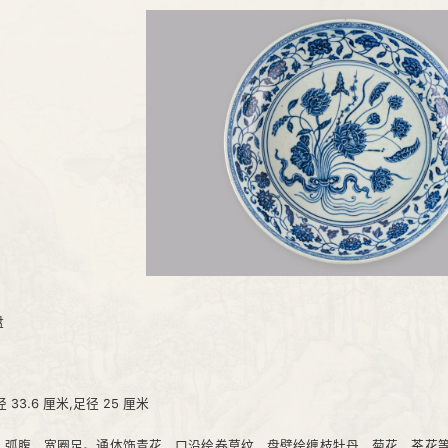
盘
 33.6 厘米,足径 25 厘米
，弧腹，宽圈足。通体饰青花，口沿绘卷草纹，盘壁绘缠枝牡丹、菊花、茶花