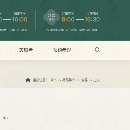
间
闭馆时间
开馆时间
闭馆时间
分馆
0
16:00
9:00
16:30
（校外）
、日闭馆，节假日另行通知
16:00停止入馆；周一闭馆，节假日另行通知
志愿者
预约参观
当前位置：
首页
->
藏品推介
->
瓷器
->
正文
：
767