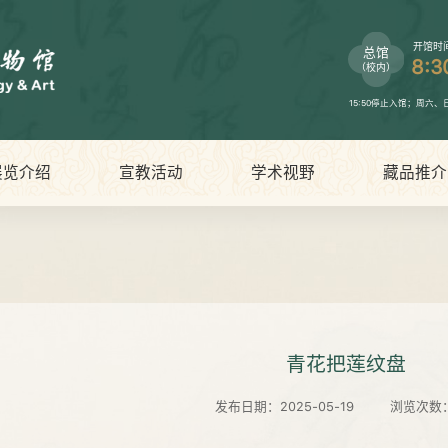
开馆时
总馆
8:3
（校内）
15:50停止入馆；周六
展览介绍
宣教活动
学术视野
藏品推介
青花把莲纹盘
发布日期：2025-05-19
浏览次数