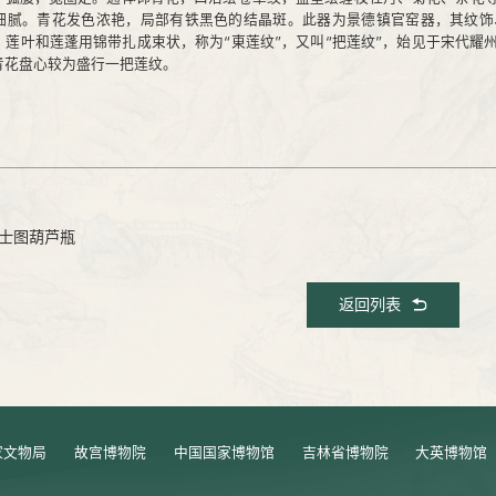
细腻。青花发色浓艳，局部有铁黑色的结晶斑。此器为景德镇官窑器，其纹饰
、莲叶和莲蓬用锦带扎成束状，称为“東莲纹”，又叫“把莲纹”，始见于宋代
青花盘心较为盛行一把莲纹。
士图葫芦瓶
返回列表
家文物局
故宫博物院
中国国家博物馆
吉林省博物院
大英博物馆