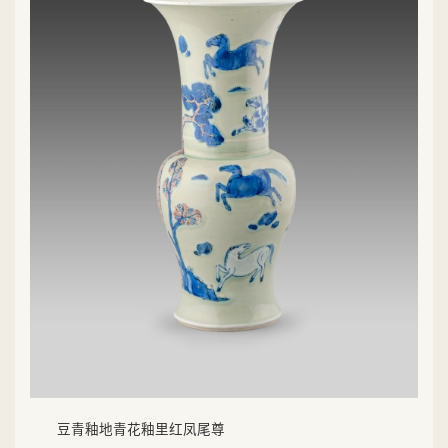
豆青釉地青花釉里红凤尾尊