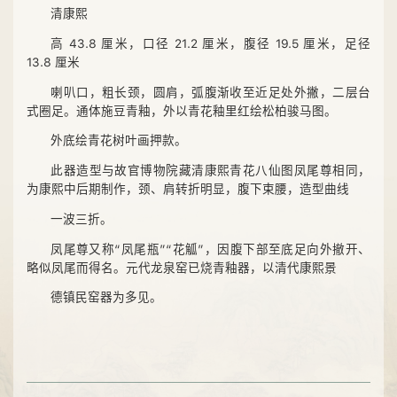
清康熙
高 43.8 厘米，口径 21.2 厘米，腹径 19.5 厘米，足径
13.8 厘米
喇叭口，粗长颈，圆肩，弧腹渐收至近足处外撇，二层台
式圈足。通体施豆青釉，外以青花釉里红绘松柏骏马图。
外底绘青花树叶画押款。
此器造型与故官博物院藏清康熙青花八仙图凤尾尊相同，
为康熙中后期制作，颈、肩转折明显，腹下束腰，造型曲线
一波三折。
凤尾尊又称“凤尾瓶”“花觚”，因腹下部至底足向外撤开、
略似凤尾而得名。元代龙泉窑已烧青釉器，以清代康熙景
德镇民窑器为多见。